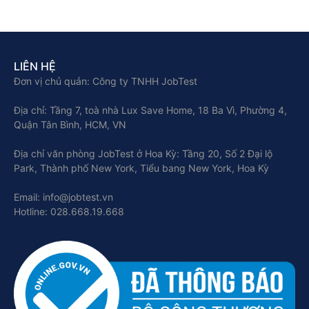
LIÊN HỆ
Đơn vị chủ quản: Công ty TNHH JobTest
Địa chỉ: Tầng 7, toà nhà Lux Save Home, 18 Ba Vì, Phường 4,
Quận Tân Bình, HCM, VN
Địa chỉ văn phòng JobTest ở Hoa Kỳ: Tầng 20, Số 2 Đại lộ
Park, Thành phố New York, Tiểu bang New York, Hoa Kỳ
Email: info@jobtest.vn
Hotline: 028.668.19.668