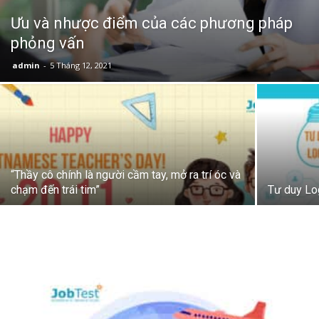
Ưu và nhược điểm của các phương pháp
phỏng vấn
admin
-
5 Tháng 12, 2021
“Thầy cô chính là người cầm tay, mở ra trí óc và
chạm đến trái tim”
Tư duy Lo