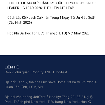
CHÍNH THỨC MỞ ĐƠN ĐĂNG KÝ CUỘC THI YOUNG BUSINESS
LEADER – B-LEAD 2026: THE ULTIMATE LEAP
Cách Lập Kế Hoạch Cá Nhân Trong 1 Ngày Tối Ưu Hiệu Suất
(Cập Nhật 2026)
Học Phí Đại Học Tôn Đức Thắng (TDTU) Mới Nhất 2026
LIÊN HỆ
Đơn vị chủ quản: Công ty TNHH JobTest
Địa chỉ: Tầng 7, toà nhà Lux Save Home, 18 Ba Vì, Phường 4,
Quận Tân Bình, HCM, VN
Địa chỉ văn phòng JobTest ở Hoa Kỳ: Tầng 20, Số 2 Đại lộ
Park, Thành phố New York, Tiểu bang New York, Hoa Kỳ