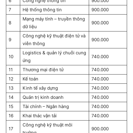
6
Công nghệ thông tin
900.000
7
Hệ thống thông tin
900.000
Mạng máy tính – truyền thông
8
900.000
dữ liệu
Công nghệ kỹ thuật điện tử và
9
900.000
viễn thông
Logistics & quản lý chuỗi cung
10
740.000
ứng
11
Thương mại điện tử
740.000
12
Kế toán
740.000
13
Kinh tế xây dựng
740.000
14
Quản trị kinh doanh
740.000
15
Tài chính – Ngân hàng
740.000
16
Khai thác vận tải
740.000
Công nghệ kỹ thuật môi
17
900.000
trường