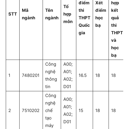
điểm
Xét
hợp
Tổ
Mã
Tên
thi
điểm
kết
STT
hợp
ngành
ngành
THPT
học
quả
môn
Quốc
bạ
thi
gia
THPT
và
học
bạ
Công
A00;
nghệ
A01;
1
7480201
16.5
18
18
thông
A02;
tin
D01
Công
A00;
nghệ
A01;
2
7510202
chế
15
18
18
A02;
tạo
D01
máy