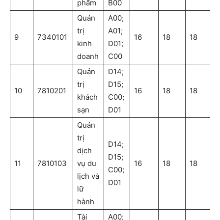
phẩm
B00
Quản
A00;
trị
A01;
9
7340101
16
18
18
kinh
D01;
doanh
C00
Quản
D14;
trị
D15;
10
7810201
16
18
18
khách
C00;
sạn
D01
Quản
trị
D14;
dịch
D15;
11
7810103
vụ du
16
18
18
C00;
lịch và
D01
lữ
hành
Tài
A00;