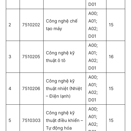
D01
A00;
Công nghệ chế
A01;
2
7510202
15
tạo máy
A02;
D01
A00;
Công nghệ kỹ
A01;
3
7510205
16
thuật ô tô
A02;
D01
A00;
Công nghệ kỹ
A01;
4
7510206
thuật nhiệt (Nhiệt
15
A02;
– Điện lạnh)
D01
A00;
Công nghệ kỹ
A01;
5
7510303
thuật điều khiển –
15
A02;
Tự động hóa