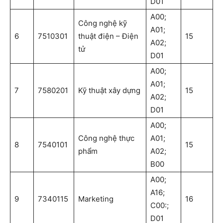
D01
A00;
Công nghệ kỹ
A01;
6
7510301
thuật điện – Điện
15
A02;
tử
D01
A00;
A01;
7
7580201
Kỹ thuật xây dựng
15
A02;
D01
A00;
Công nghệ thực
A01;
8
7540101
15
phẩm
A02;
B00
A00;
A16;
9
7340115
Marketing
16
C00:;
D01