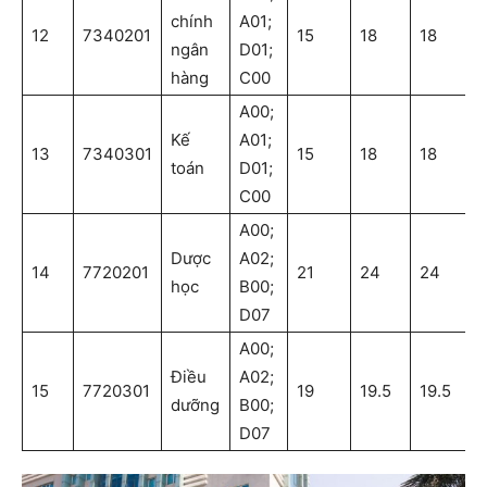
chính
A01;
12
7340201
15
18
18
ngân
D01;
hàng
C00
A00;
Kế
A01;
13
7340301
15
18
18
toán
D01;
C00
A00;
Dược
A02;
14
7720201
21
24
24
học
B00;
D07
A00;
Điều
A02;
15
7720301
19
19.5
19.5
dưỡng
B00;
D07