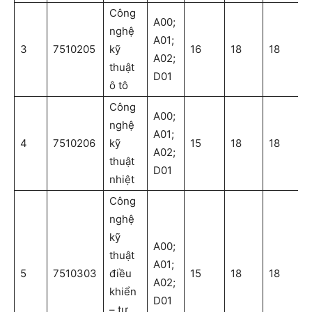
Công
A00;
nghệ
A01;
3
7510205
kỹ
16
18
18
A02;
thuật
D01
ô tô
Công
A00;
nghệ
A01;
4
7510206
kỹ
15
18
18
A02;
thuật
D01
nhiệt
Công
nghệ
kỹ
A00;
thuật
A01;
5
7510303
điều
15
18
18
A02;
khiển
D01
– tự