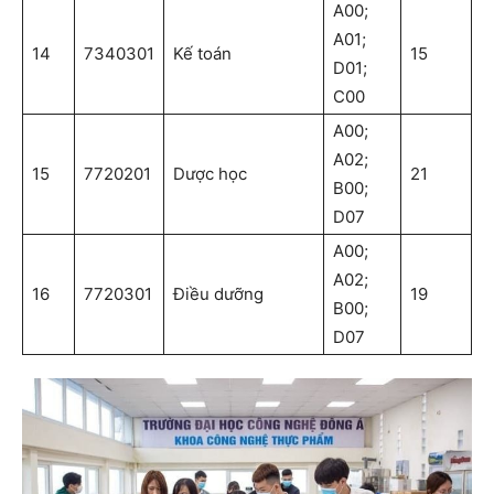
A00;
A01;
14
7340301
Kế toán
15
D01;
C00
A00;
A02;
15
7720201
Dược học
21
B00;
D07
A00;
A02;
16
7720301
Điều dưỡng
19
B00;
D07