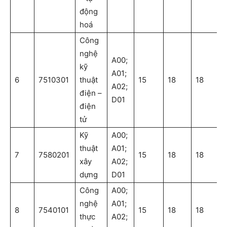
động
hoá
Công
nghệ
A00;
kỹ
A01;
6
7510301
thuật
15
18
18
A02;
điện –
D01
điện
tử
Kỹ
A00;
thuật
A01;
7
7580201
15
18
18
xây
A02;
dựng
D01
Công
A00;
nghệ
A01;
8
7540101
15
18
18
thực
A02;