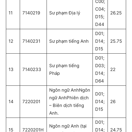
C00;
C04;
11
7140219
Sư phạm Địa lý
26.25
D15;
D44
D01;
12
7140231
Sư phạm tiếng Anh
D14;
25.75
D15
D01;
Sư phạm tiếng
D03;
13
7140233
22
Pháp
D14;
D64
Ngôn ngữ AnhNgôn
D01;
ngữ AnhPhiên dịch
14
7220201
D14;
26
– Biên dịch tiếng
D15
Anh.
D01;
Ngôn ngữ Anh (tại
15
7220201H
D14;
24.75