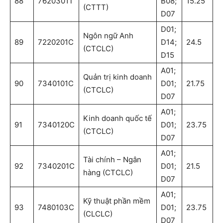
88
7620301T
B08;
15.25
(CTTT)
D07
D01;
Ngôn ngữ Anh
89
7220201C
D14;
24.5
(CTCLC)
D15
A01;
Quản trị kinh doanh
90
7340101C
D01;
21.75
(CTCLC)
D07
A01;
Kinh doanh quốc tế
91
7340120C
D01;
23.75
(CTCLC)
D07
A01;
Tài chính – Ngân
92
7340201C
D01;
21.5
hàng (CTCLC)
D07
A01;
Kỹ thuật phần mềm
93
7480103C
D01;
23.75
(CLCLC)
D07