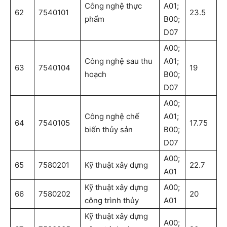
Công nghệ thực
A01;
62
7540101
23.5
phẩm
B00;
D07
A00;
Công nghệ sau thu
A01;
63
7540104
19
hoạch
B00;
D07
A00;
Công nghệ chế
A01;
64
7540105
17.75
biến thủy sản
B00;
D07
A00;
65
7580201
Kỹ thuật xây dựng
22.7
A01
Kỹ thuật xây dựng
A00;
66
7580202
20
công trình thủy
A01
Kỹ thuật xây dựng
A00;