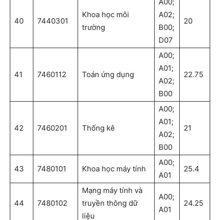
A00;
Khoa học môi
A02;
40
7440301
20
trường
B00;
D07
A00;
A01;
41
7460112
Toán ứng dụng
22.75
A02;
B00
A00;
A01;
42
7460201
Thống kê
21
A02;
B00
A00;
43
7480101
Khoa học máy tính
25.4
A01
Mạng máy tính và
A00;
44
7480102
truyền thông dữ
24.25
A01
liệu