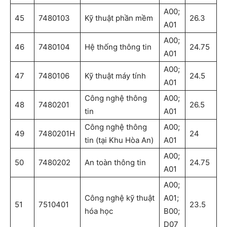
A00;
45
7480103
Kỹ thuật phần mềm
26.3
A01
A00;
46
7480104
Hệ thống thông tin
24.75
A01
A00;
47
7480106
Kỹ thuật máy tính
24.5
A01
Công nghệ thông
A00;
48
7480201
26.5
tin
A01
Công nghệ thông
A00;
49
7480201H
24
tin (tại Khu Hòa An)
A01
A00;
50
7480202
An toàn thông tin
24.75
A01
A00;
Công nghệ kỹ thuật
A01;
51
7510401
23.5
hóa học
B00;
D07