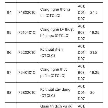
A01;
Công nghệ thông
94
7480201C
D01;
24.5
tin (CTCLC)
D07
A01;
Công nghệ kỹ thuật
95
7510401C
B08;
19.25
hóa học (CTCLC)
D07
A01;
Kỹ thuật điện
96
7520201C
D01;
21.5
(CTCLC)
D07
A01;
Công nghệ thực
97
7540101C
B08;
19.25
phẩm (CTCLC)
D07
A01;
Kỹ thuật xây dựng
98
7580201C
D01;
20
(CTCLC)
D07
Quản trị dịch vụ du
A01;