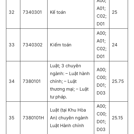
A00;
A01;
32
7340301
Kế toán
25
C02;
D01
A00;
A01;
33
7340302
Kiểm toán
24
C02;
D01
Luật; 3 chuyên
A00;
ngành: – Luật hành
C00;
34
7380101
chính; – Luật
25.75
D01;
thương mại; – Luật
D03
tư pháp.
A00;
Luật (tại Khu Hòa
C00;
35
7380101H
An) chuyên ngành
25.15
D01;
Luật Hành chính
D03