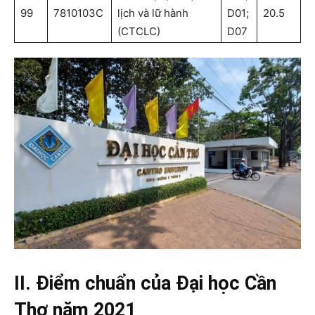
99
7810103C
lịch và lữ hành
D01;
20.5
(CTCLC)
D07
II. Điểm chuẩn của Đại học Cần
Thơ năm 2021