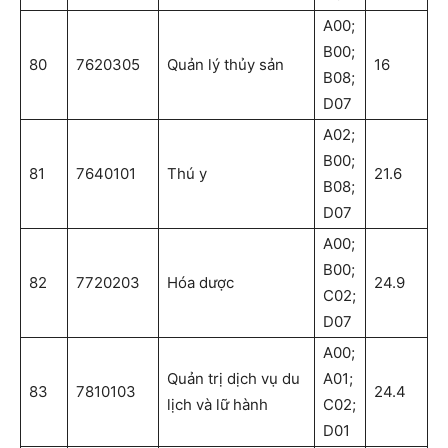
A00;
B00;
80
7620305
Quản lý thủy sản
16
B08;
D07
A02;
B00;
81
7640101
Thú y
21.6
B08;
D07
A00;
B00;
82
7720203
Hóa dược
24.9
C02;
D07
A00;
Quản trị dịch vụ du
A01;
83
7810103
24.4
lịch và lữ hành
C02;
D01