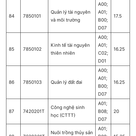
A00;
Quản lý tài nguyên
A01;
84
7850101
17.5
và môi trường
B00;
D07
A00;
Kinh tế tài nguyên
A01;
85
7850102
16.25
thiên nhiên
C02;
D01
A00;
A01;
86
7850103
Quản lý đất đai
16.25
B00;
D07
A01;
Công nghệ sinh
87
7420201T
B08;
20
học (CTTT)
D07
A01;
Nuôi trồng thủy sản