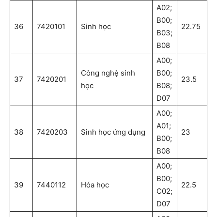
A02;
B00;
36
7420101
Sinh học
22.75
B03;
B08
A00;
Công nghệ sinh
B00;
37
7420201
23.5
học
B08;
D07
A00;
A01;
38
7420203
Sinh học ứng dụng
23
B00;
B08
A00;
B00;
39
7440112
Hóa học
22.5
C02;
D07