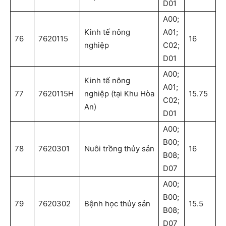
D01
A00;
Kinh tế nông
A01;
76
7620115
16
nghiệp
C02;
D01
A00;
Kinh tế nông
A01;
77
7620115H
nghiệp (tại Khu Hòa
15.75
C02;
An)
D01
A00;
B00;
78
7620301
Nuôi trồng thủy sản
16
B08;
D07
A00;
B00;
79
7620302
Bệnh học thủy sản
15.5
B08;
D07