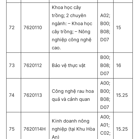
Khoa học cây
trồng; 2 chuyên
A02;
ngành: – Khoa học
B00;
72
7620110
15
cây trồng; – Nông
B08;
nghiệp công nghệ
D07
cao.
B00;
73
7620112
Bảo vệ thực vật
B08;
16
D07
A00;
Công nghệ rau hoa
B00;
74
7620113
15.25
quả và cảnh quan
B08;
D07
A00;
Kinh doanh nông
A01;
75
7620114H
nghiệp (tại Khu Hòa
15.25
C02;
An)