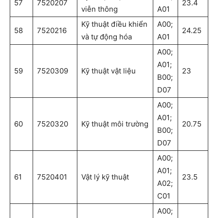
57
7520207
23.4
viễn thông
A01
Kỹ thuật điều khiển
A00;
58
7520216
24.25
và tự động hóa
A01
A00;
A01;
59
7520309
Kỹ thuật vật liệu
23
B00;
D07
A00;
A01;
60
7520320
Kỹ thuật môi trường
20.75
B00;
D07
A00;
A01;
61
7520401
Vật lý kỹ thuật
23.5
A02;
C01
A00;