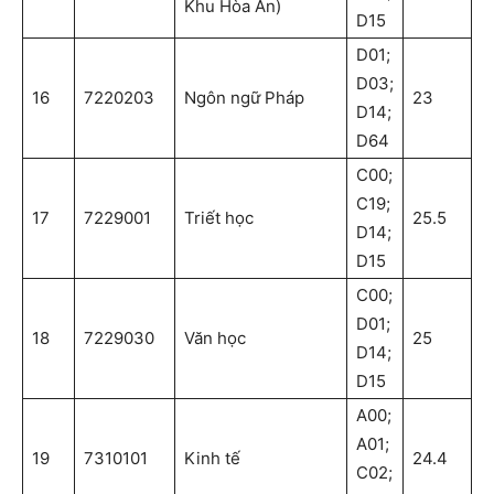
Khu Hòa An)
D15
D01;
D03;
16
7220203
Ngôn ngữ Pháp
23
D14;
D64
C00;
C19;
17
7229001
Triết học
25.5
D14;
D15
C00;
D01;
18
7229030
Văn học
25
D14;
D15
A00;
A01;
19
7310101
Kinh tế
24.4
C02;