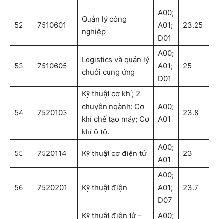
A00;
Quản lý công
52
7510601
A01;
23.25
nghiệp
D01
A00;
Logistics và quản lý
53
7510605
A01;
25
chuỗi cung ứng
D01
Kỹ thuật cơ khí; 2
chuyên ngành: Cơ
A00;
54
7520103
23.8
khí chế tạo máy; Cơ
A01
khí ô tô.
A00;
55
7520114
Kỹ thuật cơ điện tử
23
A01
A00;
56
7520201
Kỹ thuật điện
A01;
23.7
D07
Kỹ thuật điện tử –
A00;