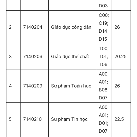
D03
C00;
C19;
2
7140204
Giáo dục công dân
26
D14;
D15
T00;
3
7140206
Giáo dục thể chất
T01;
20.25
T06
A00;
A01;
4
7140209
Sư phạm Toán học
26
B08;
D07
A00;
A01;
5
7140210
Sư phạm Tin học
22.5
D01;
D07