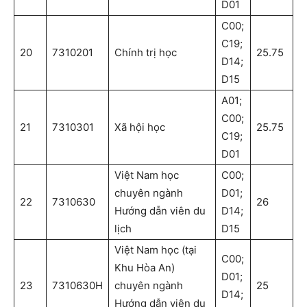
D01
C00;
C19;
20
7310201
Chính trị học
25.75
D14;
D15
A01;
C00;
21
7310301
Xã hội học
25.75
C19;
D01
Việt Nam học
C00;
chuyên ngành
D01;
22
7310630
26
Hướng dẫn viên du
D14;
lịch
D15
Việt Nam học (tại
C00;
Khu Hòa An)
D01;
23
7310630H
chuyên ngành
25
D14;
Hướng dẫn viên du