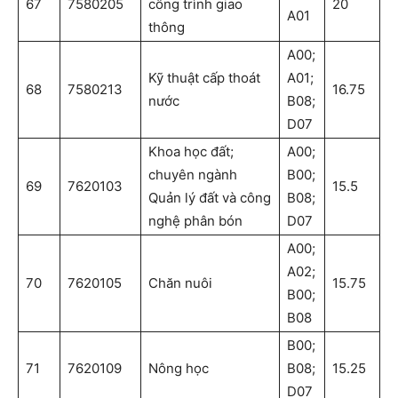
67
7580205
công trình giao
20
A01
thông
A00;
Kỹ thuật cấp thoát
A01;
68
7580213
16.75
nước
B08;
D07
Khoa học đất;
A00;
chuyên ngành
B00;
69
7620103
15.5
Quản lý đất và công
B08;
nghệ phân bón
D07
A00;
A02;
70
7620105
Chăn nuôi
15.75
B00;
B08
B00;
71
7620109
Nông học
B08;
15.25
D07