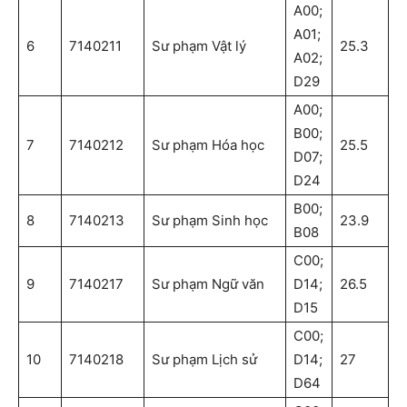
A00;
A01;
6
7140211
Sư phạm Vật lý
25.3
A02;
D29
A00;
B00;
7
7140212
Sư phạm Hóa học
25.5
D07;
D24
B00;
8
7140213
Sư phạm Sinh học
23.9
B08
C00;
9
7140217
Sư phạm Ngữ văn
D14;
26.5
D15
C00;
10
7140218
Sư phạm Lịch sử
D14;
27
D64