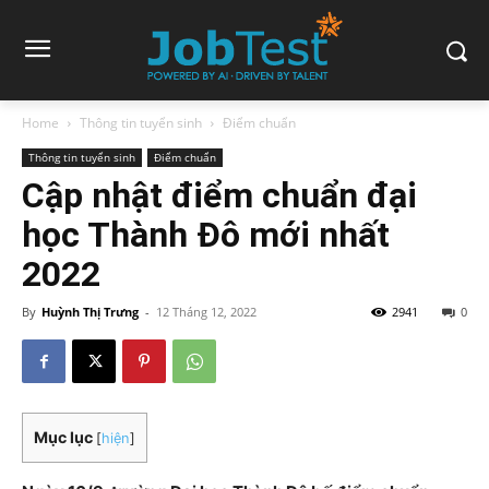
Home
Thông tin tuyển sinh
Điểm chuẩn
Thông tin tuyển sinh
Điểm chuẩn
Cập nhật điểm chuẩn đại
học Thành Đô mới nhất
2022
By
Huỳnh Thị Trưng
-
12 Tháng 12, 2022
2941
0
Mục lục
[
hiện
]