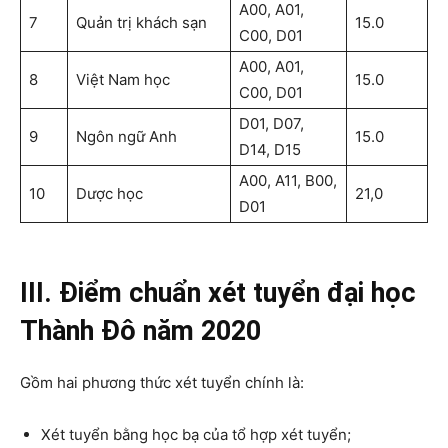
A00, A01,
7
Quản trị khách sạn
15.0
C00, D01
A00, A01,
8
Việt Nam học
15.0
C00, D01
D01, D07,
9
Ngôn ngữ Anh
15.0
D14, D15
A00, A11, B00,
10
Dược học
21,0
D01
III. Điểm chuẩn xét tuyển đại học
Thành Đô năm 2020
Gồm hai phương thức xét tuyển chính là:
Xét tuyển bằng học bạ của tổ hợp xét tuyển;