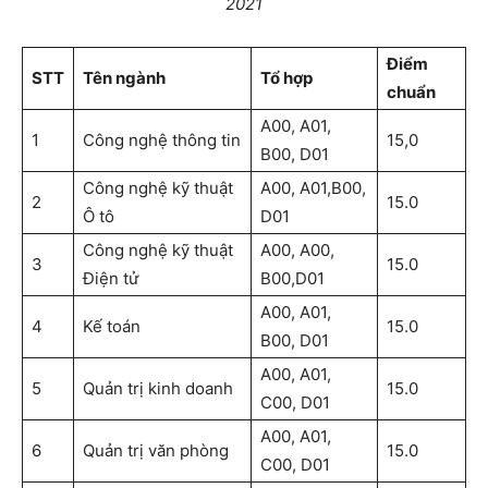
2021
Điểm
STT
Tên ngành
Tổ hợp
chuẩn
A00, A01,
1
Công nghệ thông tin
15,0
B00, D01
Công nghệ kỹ thuật
A00, A01,B00,
2
15.0
Ô tô
D01
Công nghệ kỹ thuật
A00, A00,
3
15.0
Điện tử
B00,D01
A00, A01,
4
Kế toán
15.0
B00, D01
A00, A01,
5
Quản trị kinh doanh
15.0
C00, D01
A00, A01,
6
Quản trị văn phòng
15.0
C00, D01