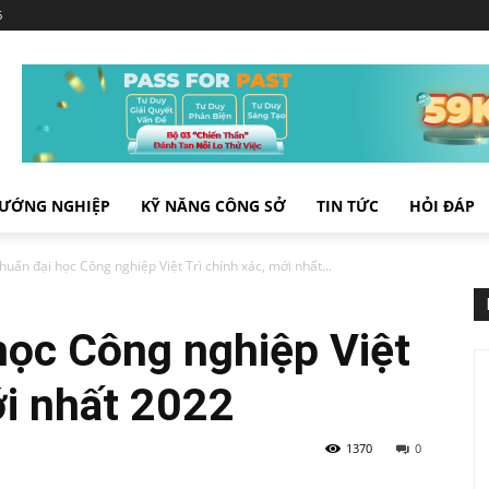
6
ƯỚNG NGHIỆP
KỸ NĂNG CÔNG SỞ
TIN TỨC
HỎI ĐÁP
uẩn đại học Công nghiệp Việt Trì chính xác, mới nhất...
học Công nghiệp Việt
ới nhất 2022
1370
0