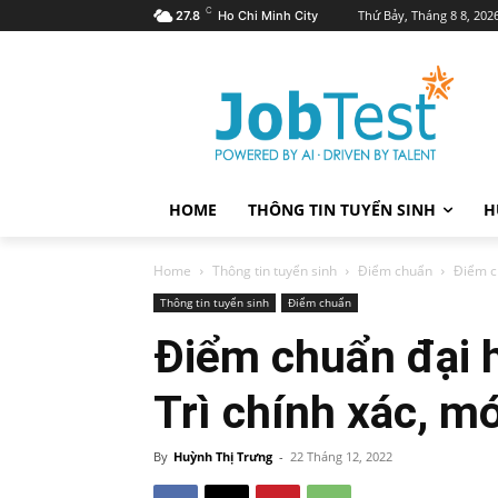
C
Thứ Bảy, Tháng 8 8, 202
27.8
Ho Chi Minh City
HOME
THÔNG TIN TUYỂN SINH
H
Home
Thông tin tuyển sinh
Điểm chuẩn
Điểm ch
Thông tin tuyển sinh
Điểm chuẩn
Điểm chuẩn đại 
Trì chính xác, m
By
Huỳnh Thị Trưng
-
22 Tháng 12, 2022