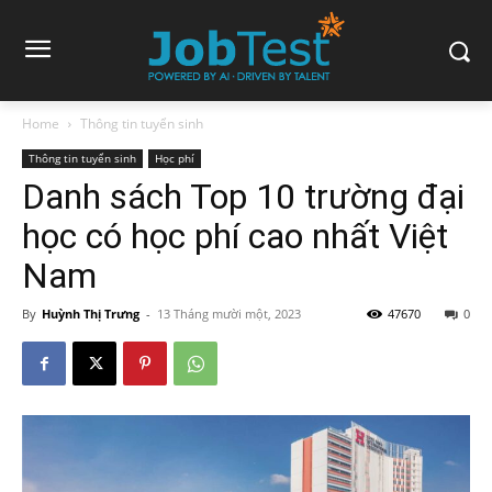
Home
Thông tin tuyển sinh
Thông tin tuyển sinh
Học phí
Danh sách Top 10 trường đại
học có học phí cao nhất Việt
Nam
By
Huỳnh Thị Trưng
-
13 Tháng mười một, 2023
47670
0