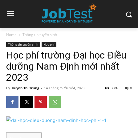
Home
Thông tin tuyển sinh
Thông tin tuyển sinh
Học phí
Học phí trường Đại học Điều
dưỡng Nam Định mới nhất
2023
By
Huỳnh Thị Trưng
-
14 Tháng mười một, 2023
5086
0