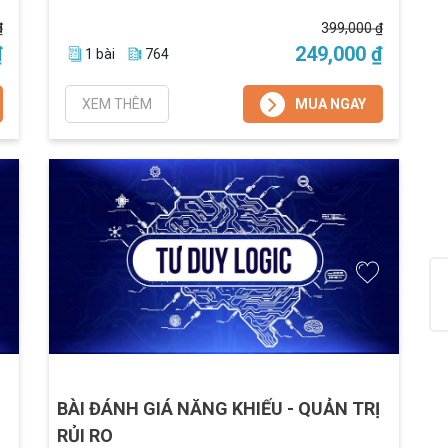
₫
399,000 ₫
₫
249,000 ₫
1 bài
764
XEM THÊM
MUA NGAY
BÀI ĐÁNH GIÁ NĂNG KHIẾU - QUẢN TRỊ
RỦI RO