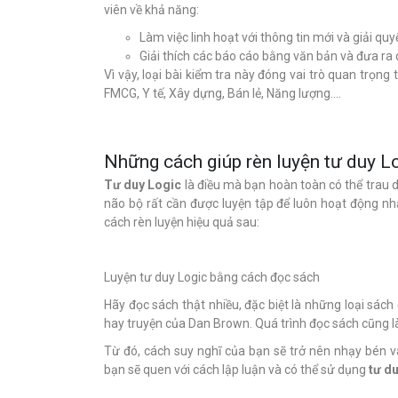
viên về khả năng:
Làm việc linh hoạt với thông tin mới và giải quy
Giải thích các báo cáo bằng văn bản và đưa ra 
Vì vậy, loại bài kiểm tra này đóng vai trò quan trọng
FMCG, Y tế, Xây dựng, Bán lẻ, Năng lượng....
Những cách giúp rèn luyện tư duy L
Tư duy Logic
là điều mà bạn hoàn toàn có thể trau 
não bộ rất cần được luyện tập để luôn hoạt động n
cách rèn luyện hiệu quả sau:
Luyện tư duy Logic bằng cách đọc sách
Hãy đọc sách thật nhiều, đặc biệt là những loại sách
hay truyện của Dan Brown. Quá trình đọc sách cũng l
Từ đó, cách suy nghĩ của bạn sẽ trở nên nhạy bén v
bạn sẽ quen với cách lập luận và có thể sử dụng
tư d