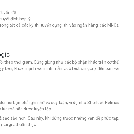
ết vấn đề
quyết định hợp lý
 trong tất cả các kỳ thi tuyển dụng, thi vào ngân hàng, các MNCs,
ogic
dồi theo thời giam. Cũng giống như các bộ phận khác trên cơ thể,
hạy bén, khỏe mạnh và minh mẫn. JobTest xin gợi ý đến bạn vài
 đòi hỏi bạn phải ghi nhớ và suy luận, ví dụ như Sherlock Holmes
à lúc mà não được luyện tập.
à sắc sảo hơn. Sau này, khi đứng trước những vấn đề phức tạp,
uy Logic
thuần thục.