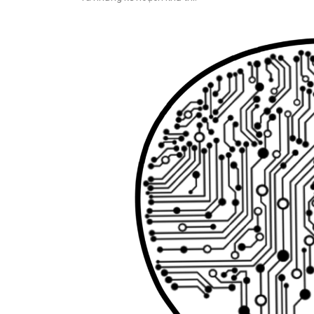
Năng
Lực
Công
Việc
Đánh giá
mức độ
phù hợp
với bất kỳ
vị trí nào