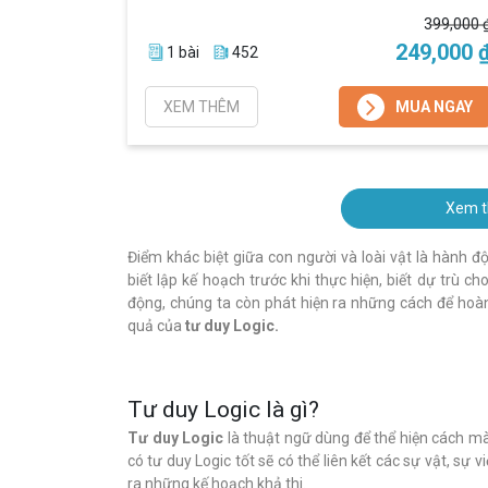
chọn nghề
399,000 
phù hợp
249,000 
1 bài
452
XEM THÊM
MUA NGAY
Trắc
Nghiệm
Xem t
Nghề
Điểm khác biệt giữa con người và loài vật là hành đ
Nghiệp
biết lập kế hoạch trước khi thực hiện, biết dự trù c
động, chúng ta còn phát hiện ra những cách để hoàn
Trắc
quả của
tư duy Logic.
Nghiệm
Việc
Làm
Tư duy Logic là gì?
Định vị
bản thân -
Tư duy Logic
là thuật ngữ dùng để thể hiện cách mà 
chọn nghề
có tư duy Logic tốt sẽ có thể liên kết các sự vật, sự 
phù hợp
ra những kế hoạch khả thi.