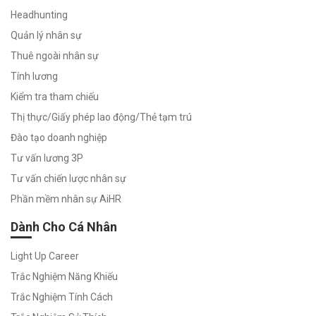
Headhunting
Năng
Quản lý nhân sự
Lực
Thuê ngoài nhân sự
Công
Việc
Tính lương
Đánh giá
Kiểm tra tham chiếu
mức độ
phù hợp
Thị thực/Giấy phép lao động/Thẻ tạm trú
với bất kỳ
Đào tạo doanh nghiệp
vị trí nào
Tư vấn lương 3P
Tư vấn chiến lược nhân sự
Phần mềm nhân sự AiHR
Dành Cho Cá Nhân
Light Up Career
Trắc Nghiệm Năng Khiếu
Trắc Nghiệm Tính Cách