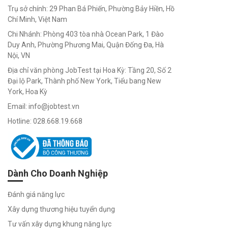
chọn nghề
Trụ sở chính: 29 Phan Bá Phiến, Phường Bảy Hiền, Hồ
phù hợp
Chí Minh, Việt Nam
Chi Nhánh: Phòng 403 tòa nhà Ocean Park, 1 Đào
Duy Anh, Phường Phương Mai, Quận Đống Đa, Hà
Nội, VN
Trắc
Địa chỉ văn phòng JobTest tại Hoa Kỳ: Tầng 20, Số 2
Đại lộ Park, Thành phố New York, Tiểu bang New
Nghiệm
York, Hoa Kỳ
Nghề
Email: info@jobtest.vn
Hotline: 028.668.19.668
Nghiệp
Trắc
Nghiệm
Việc
Dành Cho Doanh Nghiệp
Làm
Định vị
Đánh giá năng lực
bản thân -
Xây dựng thương hiệu tuyển dụng
chọn nghề
phù hợp
Tư vấn xây dựng khung năng lực