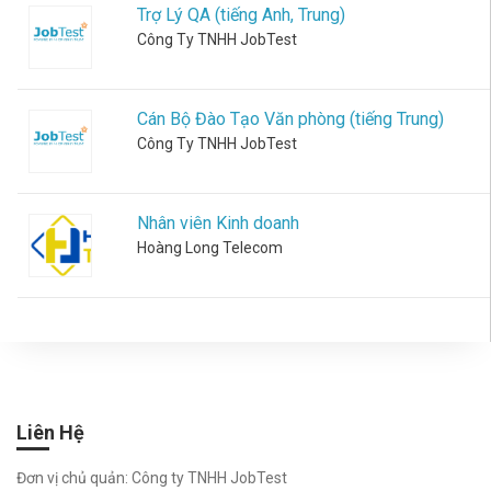
Nghiệm
Trợ Lý QA (tiếng Anh, Trung)
Công Ty TNHH JobTest
việc
làm
Cán Bộ Đào Tạo Văn phòng (tiếng Trung)
Công Ty TNHH JobTest
Trắc
Nghiệm
Học Sinh
Khám phá
Nhân viên Kinh doanh
tài năng -
Hoàng Long Telecom
chọn
ngành mơ
ước
Trắc
Nghiệm
Sinh
Viên
Liên Hệ
Giải mã
bản thân -
Đơn vị chủ quản: Công ty TNHH JobTest