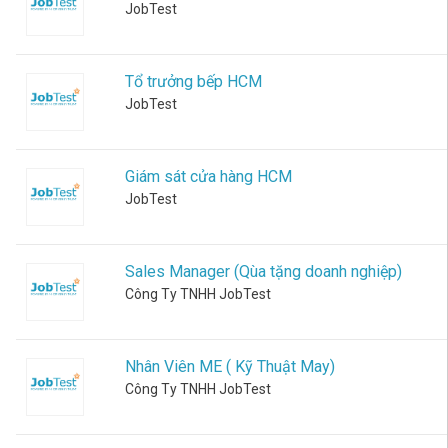
Đăng
JobTest
cùng
tính trong
Trắc
JobTest.
60s.
xuất
nghiệm sở
thích nghề
nghiệp
Tổ trưởng bếp HCM
Kỹ Năng
Holland
Mềm
JobTest
Hoàn thiện
Trắc
kỹ năng, gia
tăng thành
Nghiệm
Giám sát cửa hàng HCM
công.
Tố Chất
JobTest
Lãnh
Đạo
Kỹ Năng
Chuyên
Đánh giá
Sales Manager (Qùa tặng doanh nghiệp)
tố chất và
Môn
Công Ty TNHH JobTest
tiềm năng
Kỹ năng cần
lãnh đạo
thiết hỗ trợ
cho công
việc hằng
Nhân Viên ME ( Kỹ Thuật May)
ngày.
Công Ty TNHH JobTest
Trắc