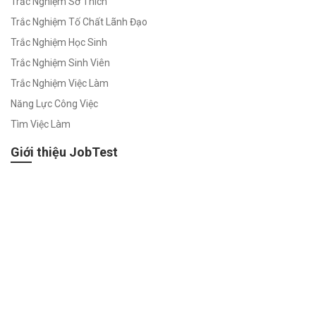
Trắc Nghiệm Sở Thích
Trắc Nghiệm Tố Chất Lãnh Đạo
Trắc Nghiệm Học Sinh
Trắc Nghiệm Sinh Viên
Trắc Nghiệm Việc Làm
Năng Lực Công Việc
Tìm Việc Làm
Giới thiệu JobTest
Về chúng tôi
Điều khoản dịch vụ
Chính sách bảo mật
Chính sách giải quyết khiếu nại
Chính sách bảo mật thanh toán
Chính sách bảo mật thông tin cá nhân
Quy chế hoạt động