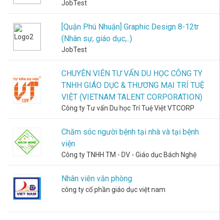
Khiếu
Test
JobTest
Học Bổng
Viết Hồ Sơ
Nền tảng
Khám phá
và Du Học
Xin Việc
Được
Kích
kết nối nhà
khả năng
[Quận Phú Nhuận] Graphic Design 8-12tr
Thông tin và
trường, học
Kỹ năng viết
tư duy
Mời
Hoạt
cơ hội học
(Nhân sự, giáo dục,..)
sinh và phụ
CV “chinh
logic, phân
COD
tập, thực tập
huynh.
phục” mọi
JobTest
tích,...của
trong và
nhà tuyển
bản thân.
Test
ngoài nước.
dụng.
CHUYÊN VIÊN TƯ VẤN DU HỌC CÔNG TY
Gợi
Thông
Trắc
TNHH GIÁO DỤC & THƯƠNG MẠI TRÍ TUỆ
Bí Quyết
Kỹ Năng
Ý
Tin
Nghiệm
VIỆT (VIETNAM TALENT CORPORATION)
Nghề
Sống
Tính
Tài
Công ty Tư vấn Du học Trí Tuệ Việt VTCORP
Nghiệp
Rèn luyện
Cách
Khoản
Những chia
bản lĩnh,
Trắc
Chăm sóc người bệnh tại nhà và tại bệnh
sẻ và bí
chinh phục
nghiệm
quyết từ các
đỉnh cao.
viện
tính cách
Đặt
chuyên gia
Công ty TNHH TM - DV - Giáo dục Bách Nghệ
DISC, Big
đầu ngành.
5 Traits,
Lại
Kỹ Năng
EQ,...
Phỏng Vấn
Nhân viên văn phòng
Mật
Blog
Xin Việc
công ty cổ phần giáo dục việt nam
Khẩu
Cập nhật sự
Trắc
Chinh phục
kiện, tin tức,
Nghiệm
nhà tuyển
bài viết,...
dụng khó
Sở Thích