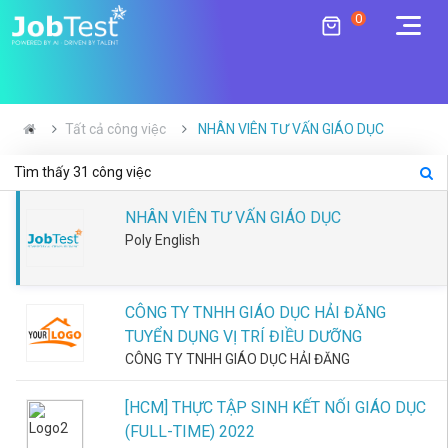
0
×
Quay
Quay
Quay
Quay
Quay
Quay
Quay
Tất cả công việc
NHÂN VIÊN TƯ VẤN GIÁO DỤC
Lại
Lại
Lại
Lại
Lại
Lại
Lại
Tìm thấy
31
công việc
Bản Đồ
Kỹ Năng
Ngày Hội
Test
Trang
NHÂN VIÊN TƯ VẤN GIÁO DỤC
Trắc
Nghề
Hướng
Tuyển
English
Poly English
Đã
Quản
Nghiệp
Nghiệp
Dụng
Nghiệm
Mua
Trị
Cung cấp
Dành cho
Nền tảng
Bản
thông tin và
chuyên gia /
kết nối nhà
Tiếng
CÔNG TY TNHH GIÁO DỤC HẢI ĐĂNG
tiêu chuẩn
đội ngũ
tuyển dụng
Việt
Test
Dịch
của hơn
hướng
và ứng
Thân
TUYỂN DỤNG VỊ TRÍ ĐIỀU DƯỠNG
20,000 công
nghiệp
viên.
CÔNG TY TNHH GIÁO DỤC HẢI ĐĂNG
Đã
vụ
việc ở 24+
chuyên
Trắc
lĩnh vực,
nghiệp.
Làm
của
Ngày Hội
Nghiệm
[HCM] THỰC TẬP SINH KẾT NỐI GIÁO DỤC
ngành nghề.
Tuyển
tôi
Năng
(FULL-TIME) 2022
Kỹ Năng
Sinh