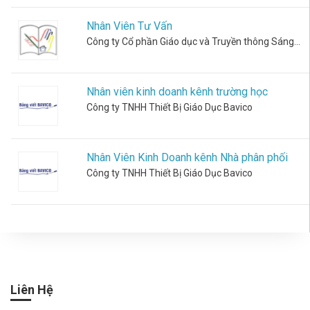
Nghiệm
Nhân Viên Tư Vấn
việc
Công ty Cổ phần Giáo dục và Truyền thông Sáng Tạo Việt
làm
Nhân viên kinh doanh kênh trường học
Trắc
Nghiệm
Công ty TNHH Thiết Bị Giáo Dục Bavico
Học Sinh
Khám phá
tài năng -
Nhân Viên Kinh Doanh kênh Nhà phân phối
chọn
Công ty TNHH Thiết Bị Giáo Dục Bavico
ngành mơ
ước
Trắc
Nghiệm
Sinh
Viên
Giải mã
Liên Hệ
bản thân -