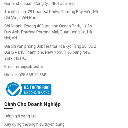
chọn nghề
Đơn vị chủ quản: Công ty TNHH JobTest
phù hợp
Trụ sở chính: 29 Phan Bá Phiến, Phường Bảy Hiền, Hồ
Chí Minh, Việt Nam
Chi Nhánh: Phòng 403 tòa nhà Ocean Park, 1 Đào
Duy Anh, Phường Phương Mai, Quận Đống Đa, Hà
Trắc
Nội, VN
Nghiệm
Địa chỉ văn phòng JobTest tại Hoa Kỳ: Tầng 20, Số 2
Đại lộ Park, Thành phố New York, Tiểu bang New
Nghề
York, Hoa Kỳ
Email: info@jobtest.vn
Nghiệp
Hotline: 028.668.19.668
Trắc
Nghiệm
Việc
Làm
Dành Cho Doanh Nghiệp
Định vị
bản thân -
Đánh giá năng lực
chọn nghề
Xây dựng thương hiệu tuyển dụng
phù hợp