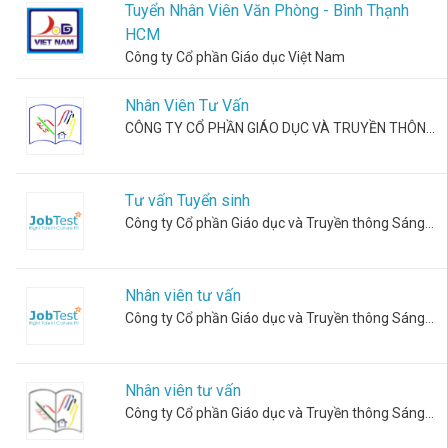
Đăng
Tuyển Nhân Viên Văn Phòng - Bình Thạnh
cùng
tính trong
Trắc
JobTest.
HCM
60s.
xuất
nghiệm sở
Công ty Cổ phần Giáo dục Việt Nam
thích nghề
nghiệp
Kỹ Năng
Holland
Mềm
Nhân Viên Tư Vấn
CÔNG TY CỔ PHẦN GIÁO DỤC VÀ TRUYỀN THÔNG SÁNG TẠO VIỆT
Hoàn thiện
Trắc
kỹ năng, gia
tăng thành
Nghiệm
công.
Tố Chất
Tư vấn Tuyển sinh
Lãnh
Công ty Cổ phần Giáo dục và Truyền thông Sáng Tạo Việt
Đạo
Kỹ Năng
Chuyên
Đánh giá
tố chất và
Môn
Nhân viên tư vấn
tiềm năng
Kỹ năng cần
lãnh đạo
Công ty Cổ phần Giáo dục và Truyền thông Sáng Tạo Việt
thiết hỗ trợ
cho công
việc hằng
ngày.
Nhân viên tư vấn
Công ty Cổ phần Giáo dục và Truyền thông Sáng Tạo Việt
Trắc