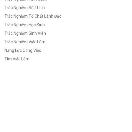
Trắc Nghiệm Sở Thích
Trắc Nghiệm Tố Chất Lãnh Đạo
Trắc Nghiệm Học Sinh
Trắc Nghiệm Sinh Viên
Trắc Nghiệm Việc Làm
Năng Lực Công Việc
Tìm Việc Làm
Giới thiệu JobTest
Về chúng tôi
Điều khoản dịch vụ
Chính sách bảo mật
Chính sách giải quyết khiếu nại
Chính sách bảo mật thanh toán
Chính sách bảo mật thông tin cá nhân