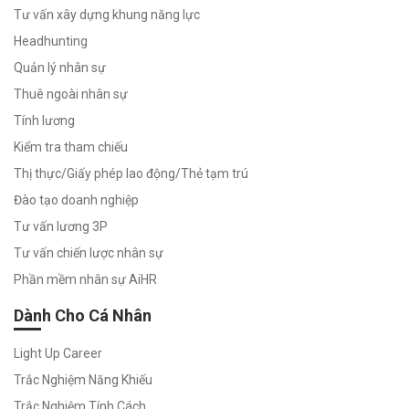
Tư vấn xây dựng khung năng lực
Năng
Headhunting
Lực
Quản lý nhân sự
Công
Việc
Thuê ngoài nhân sự
Đánh giá
Tính lương
mức độ
Kiểm tra tham chiếu
phù hợp
với bất kỳ
Thị thực/Giấy phép lao động/Thẻ tạm trú
vị trí nào
Đào tạo doanh nghiệp
Tư vấn lương 3P
Tư vấn chiến lược nhân sự
Phần mềm nhân sự AiHR
Dành Cho Cá Nhân
Light Up Career
Trắc Nghiệm Năng Khiếu
Trắc Nghiệm Tính Cách