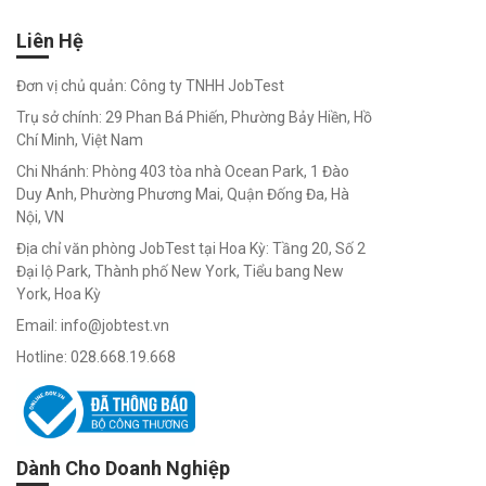
chọn nghề
phù hợp
Liên Hệ
Đơn vị chủ quản: Công ty TNHH JobTest
Trụ sở chính: 29 Phan Bá Phiến, Phường Bảy Hiền, Hồ
Trắc
Chí Minh, Việt Nam
Chi Nhánh: Phòng 403 tòa nhà Ocean Park, 1 Đào
Nghiệm
Duy Anh, Phường Phương Mai, Quận Đống Đa, Hà
Nội, VN
Nghề
Địa chỉ văn phòng JobTest tại Hoa Kỳ: Tầng 20, Số 2
Nghiệp
Đại lộ Park, Thành phố New York, Tiểu bang New
York, Hoa Kỳ
Trắc
Email: info@jobtest.vn
Nghiệm
Hotline: 028.668.19.668
Việc
Làm
Định vị
bản thân -
chọn nghề
Dành Cho Doanh Nghiệp
phù hợp