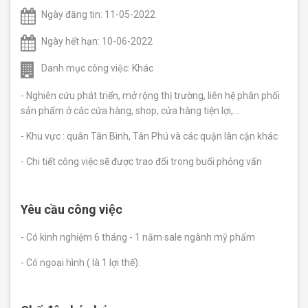
Đăng
cùng
tính trong
Ngày đăng tin: 11-05-2022
Trắc
JobTest.
60s.
xuất
nghiệm sở
Ngày hết hạn: 10-06-2022
thích nghề
nghiệp
Kỹ Năng
Holland
Danh mục công việc: Khác
Mềm
Hoàn thiện
- Nghiên cứu phát triển, mở rộng thị trường, liên hệ phân phối
Trắc
kỹ năng, gia
sản phẩm ở các cửa hàng, shop, cửa hàng tiện lợi,...
tăng thành
Nghiệm
công.
Tố Chất
- Khu vực : quân Tân Bình, Tân Phú và các quận lân cận khác
Lãnh
Đạo
- Chi tiết công việc sẽ được trao đổi trong buổi phỏng vấn
Kỹ Năng
Chuyên
Đánh giá
tố chất và
Môn
tiềm năng
Yêu cầu công việc
Kỹ năng cần
lãnh đạo
thiết hỗ trợ
cho công
- Có kinh nghiệm 6 tháng - 1 năm sale ngành mỹ phẩm
việc hằng
ngày.
- Có ngoại hình ( là 1 lợi thế).
Trắc