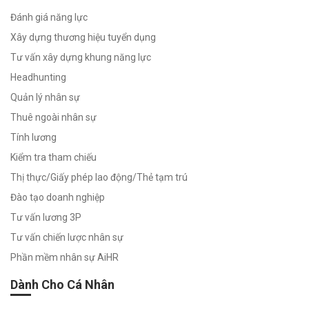
Đánh giá năng lực
Năng
Xây dựng thương hiệu tuyển dụng
Lực
Công
Tư vấn xây dựng khung năng lực
Việc
Headhunting
Đánh giá
Quản lý nhân sự
mức độ
phù hợp
Thuê ngoài nhân sự
với bất kỳ
Tính lương
vị trí nào
Kiểm tra tham chiếu
Thị thực/Giấy phép lao động/Thẻ tạm trú
Đào tạo doanh nghiệp
Tư vấn lương 3P
Tư vấn chiến lược nhân sự
Phần mềm nhân sự AiHR
Dành Cho Cá Nhân