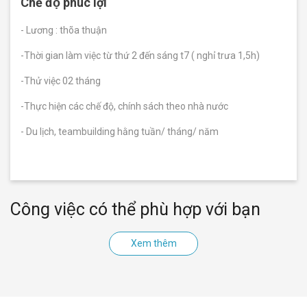
Chế độ phúc lợi
Nghiệm
việc
- Lương : thõa thuận
-Thời gian làm việc từ thứ 2 đến sáng t7 ( nghỉ trưa 1,5h)
làm
-Thử việc 02 tháng
Trắc
Nghiệm
-Thực hiện các chế độ, chính sách theo nhà nước
Học Sinh
- Du lịch, teambuilding hằng tuần/ tháng/ năm
Khám phá
tài năng -
chọn
ngành mơ
ước
Công việc có thể phù hợp với bạn
Trắc
Nghiệm
Xem thêm
Sinh
Viên
Giải mã
bản thân -