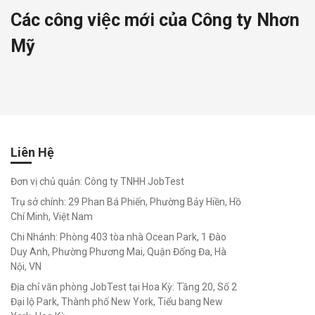
chọn nghề
Các công việc mới của Công ty Nhơn
phù hợp
Mỹ
Trắc
Nghiệm
Nghề
Liên Hệ
Nghiệp
Đơn vị chủ quản: Công ty TNHH JobTest
Trụ sở chính: 29 Phan Bá Phiến, Phường Bảy Hiền, Hồ
Trắc
Chí Minh, Việt Nam
Nghiệm
Việc
Chi Nhánh: Phòng 403 tòa nhà Ocean Park, 1 Đào
Làm
Duy Anh, Phường Phương Mai, Quận Đống Đa, Hà
Nội, VN
Định vị
bản thân -
Địa chỉ văn phòng JobTest tại Hoa Kỳ: Tầng 20, Số 2
chọn nghề
Đại lộ Park, Thành phố New York, Tiểu bang New
phù hợp