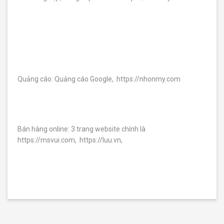
Nghiệm
việc
làm
Trắc
Nghiệm
Quảng cáo: Quảng cáo Google, https://nhonmy.com
Học Sinh
Khám phá
tài năng -
chọn
Bán hàng online: 3 trang website chính là
ngành mơ
ước
https://msvui.com, https://luu.vn,
Trắc
Nghiệm
Sinh
Viên
Giải mã
bản thân -