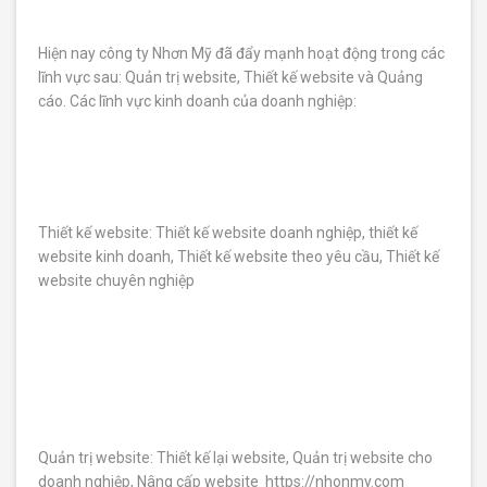
Đăng
cùng
tính trong
Trắc
JobTest.
60s.
xuất
nghiệm sở
Hiện nay công ty Nhơn Mỹ đã đẩy mạnh hoạt động trong các
thích nghề
lĩnh vực sau: Quản trị website, Thiết kế website và Quảng
nghiệp
Kỹ Năng
cáo. Các lĩnh vực kinh doanh của doanh nghiệp:
Holland
Mềm
Hoàn thiện
Trắc
kỹ năng, gia
tăng thành
Nghiệm
công.
Tố Chất
Lãnh
Thiết kế website: Thiết kế website doanh nghiệp, thiết kế
Đạo
website kinh doanh, Thiết kế website theo yêu cầu, Thiết kế
Kỹ Năng
Chuyên
website chuyên nghiệp
Đánh giá
tố chất và
Môn
tiềm năng
Kỹ năng cần
lãnh đạo
thiết hỗ trợ
cho công
việc hằng
ngày.
Trắc
Quản trị website: Thiết kế lại website, Quản trị website cho
doanh nghiệp, Nâng cấp website https://nhonmy.com