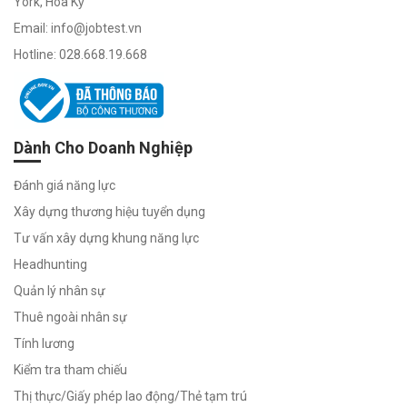
York, Hoa Kỳ
Email: info@jobtest.vn
Năng
Lực
Hotline: 028.668.19.668
Công
Việc
Đánh giá
mức độ
Dành Cho Doanh Nghiệp
phù hợp
với bất kỳ
vị trí nào
Đánh giá năng lực
Xây dựng thương hiệu tuyển dụng
Tư vấn xây dựng khung năng lực
Headhunting
Quản lý nhân sự
Thuê ngoài nhân sự
Tính lương
Kiểm tra tham chiếu
Thị thực/Giấy phép lao động/Thẻ tạm trú